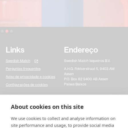
Slide 2 of 3.
Links
Endereço
Swedish Match
Swedish Match Isqueiros B.V.
Perguntas frequentes
A.H.G. Fokkerstraat 5, 9403 AM
Assen
Aviso de privacidade e cookies
P.O. Box 82 9400 AB Assen
Países Baixos
Configurações de cookies
Entre em contato
About cookies on this site
Preencha um formulário de contato simples e
We use cookies to collect and analyse information on
informe-nos sobre suas dúvidas. Isso realmente nos
ajudaria a agir mais rapidamente em qualquer
site performance and usage, to provide social media