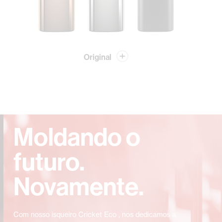
Original
Moldando o
futuro.
Novamente.
Com nosso isqueiro Cricket Eco , nos dedicamos a