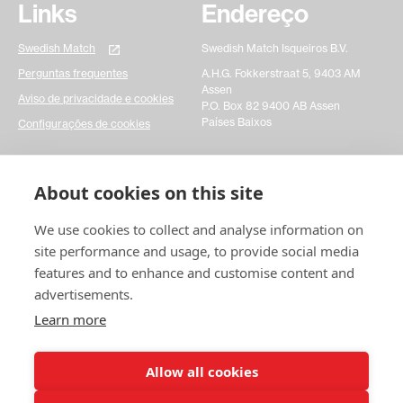
Links
Endereço
Swedish Match
Swedish Match Isqueiros B.V.
Perguntas frequentes
A.H.G. Fokkerstraat 5, 9403 AM
Assen
Aviso de privacidade e cookies
P.O. Box 82 9400 AB Assen
Países Baixos
Configurações de cookies
Entre em contato
About cookies on this site
Preencha um formulário de contato simples e
We use cookies to collect and analyse information on
informe-nos sobre suas dúvidas. Isso realmente nos
ajudaria a agir mais rapidamente em qualquer
site performance and usage, to provide social media
questão que você possa ter. Muito obrigado!
features and to enhance and customise content and
advertisements.
Entre em contato
conosco
Learn more
Allow all cookies