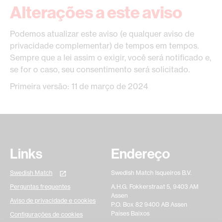
Alterações a este aviso
Podemos atualizar este aviso (e qualquer aviso de
privacidade complementar) de tempos em tempos.
Sempre que a lei assim o exigir, você será notificado e,
se for o caso, seu consentimento será solicitado.
Primeira versão: 11 de março de 2024
Links
Endereço
Swedish Match
Swedish Match Isqueiros B.V.
Perguntas frequentes
A.H.G. Fokkerstraat 5, 9403 AM
Assen
Aviso de privacidade e cookies
P.O. Box 82 9400 AB Assen
Países Baixos
Configurações de cookies