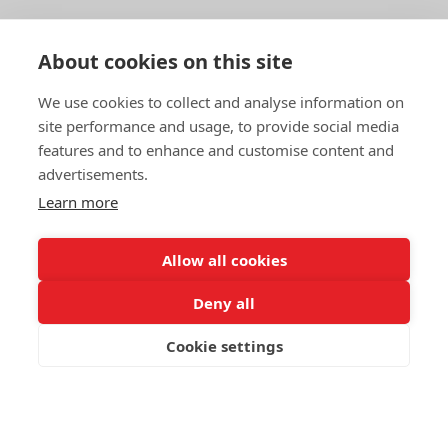
Entre em contato
About cookies on this site
Preencha um formulário de contato simples e
We use cookies to collect and analyse information on
informe-nos sobre suas dúvidas. Isso realmente nos
ajudaria a agir mais rapidamente em qualquer
site performance and usage, to provide social media
questão que você possa ter. Muito obrigado!
features and to enhance and customise content and
advertisements.
Entre em contato
conosco
Learn more
Allow all cookies
Deny all
© 2025 Swedish Match Cricket
Cookie settings