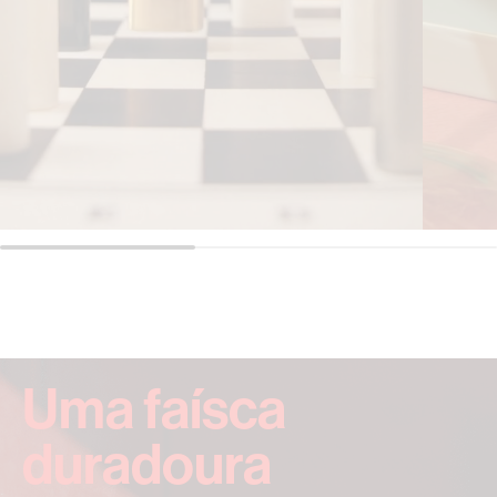
Uma faísca
duradoura