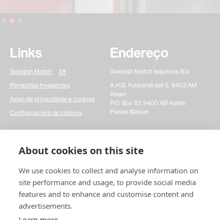
Slide 2 of 3.
Links
Endereço
Swedish Match
Swedish Match Isqueiros B.V.
Perguntas frequentes
A.H.G. Fokkerstraat 5, 9403 AM
Assen
Aviso de privacidade e cookies
P.O. Box 82 9400 AB Assen
Países Baixos
Configurações de cookies
Entre em contato
About cookies on this site
Preencha um formulário de contato simples e
We use cookies to collect and analyse information on
informe-nos sobre suas dúvidas. Isso realmente nos
ajudaria a agir mais rapidamente em qualquer
site performance and usage, to provide social media
questão que você possa ter. Muito obrigado!
features and to enhance and customise content and
advertisements.
Entre em contato
conosco
Learn more